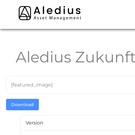
Zum
Inhalt
springen
Aledius Zukunft
[featured_image]
Download
Version