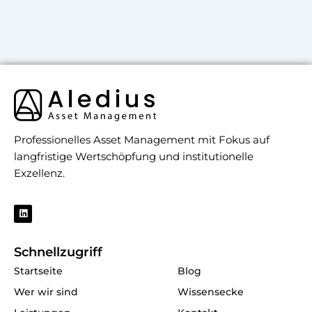
Professionelles Asset Management mit Fokus auf
langfristige Wertschöpfung und institutionelle
Exzellenz.
L
i
n
k
e
Schnellzugriff
d
i
Startseite
Blog
n
Wer wir sind
Wissensecke