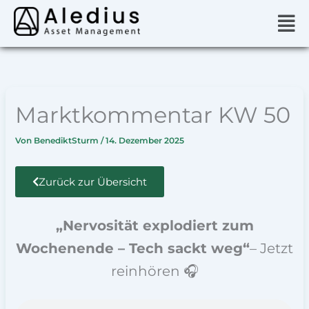
Zum
Men
Inhalt
springen
Marktkommentar KW 50
Von
BenediktSturm
/
14. Dezember 2025
Zurück zur Übersicht
„Nervosität explodiert zum
Wochenende – Tech sackt weg“
– Jetzt
reinhören 🎧