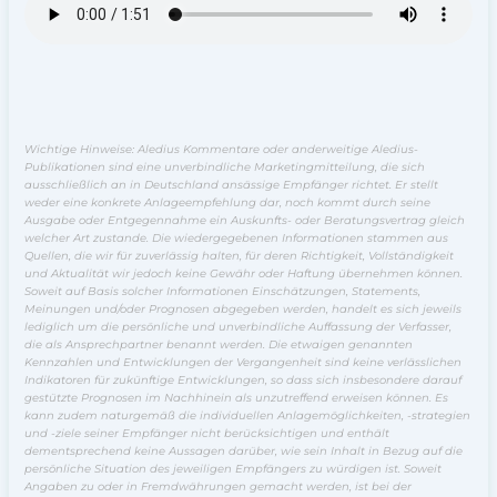
Wichtige Hinweise: Aledius Kommentare oder anderweitige Aledius-
Publikationen sind eine unverbindliche Marketingmitteilung, die sich
ausschließlich an in Deutschland ansässige Empfänger richtet. Er stellt
weder eine konkrete Anlageempfehlung dar, noch kommt durch seine
Ausgabe oder Entgegennahme ein Auskunfts- oder Beratungsvertrag gleich
welcher Art zustande. Die wiedergegebenen Informationen stammen aus
Quellen, die wir für zuverlässig halten, für deren Richtigkeit, Vollständigkeit
und Aktualität wir jedoch keine Gewähr oder Haftung übernehmen können.
Soweit auf Basis solcher Informationen Einschätzungen, Statements,
Meinungen und/oder Prognosen abgegeben werden, handelt es sich jeweils
lediglich um die persönliche und unverbindliche Auffassung der Verfasser,
die als Ansprechpartner benannt werden. Die etwaigen genannten
Kennzahlen und Entwicklungen der Vergangenheit sind keine verlässlichen
Indikatoren für zukünftige Entwicklungen, so dass sich insbesondere darauf
gestützte Prognosen im Nachhinein als unzutreffend erweisen können. Es
kann zudem naturgemäß die individuellen Anlagemöglichkeiten, -strategien
und -ziele seiner Empfänger nicht berücksichtigen und enthält
dementsprechend keine Aussagen darüber, wie sein Inhalt in Bezug auf die
persönliche Situation des jeweiligen Empfängers zu würdigen ist. Soweit
Angaben zu oder in Fremdwährungen gemacht werden, ist bei der