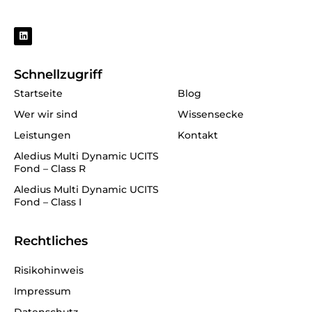
L
i
n
k
e
Schnellzugriff
d
i
Startseite
Blog
n
Wer wir sind
Wissensecke
Leistungen
Kontakt
Aledius Multi Dynamic UCITS
Fond – Class R
Aledius Multi Dynamic UCITS
Fond – Class I
Rechtliches
Risikohinweis
Impressum