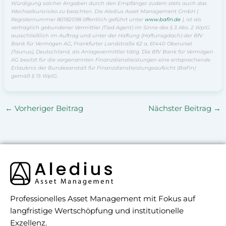
Würdigung solcher Angaben durch den Empfänger zudem stets auch das
Wechselkursrisiko zu beachten. Die Aledius Asset Management GmbH (
Registernummer 80182098 öffentlich geführt unter
www.bafin.de
), ist als
vertraglich gebundener Vermittler (Tied Agent) im Sinne des § 3 Abs. 2 WpIG
ausschließlich im Auftrag und unter der Haftung (Haftunsgdach) der BfV
Bank für Vermögen AG, Frankfurter Landstraße 62 a, 61440 Oberursel
(Taunus), Deutschland, als Anlagevermittler tätig. Die BfV Bank für Vermögen
AG besitzt für die vorgenannten Finanzdienstleistungen eine entsprechende
Erlaubnis der Bundesanstalt für Finanzdienstleistungsaufsicht (BaFin)
gemäß § 15 WpIG.
←
Vorheriger Beitrag
Nächster Beitrag
→
Professionelles Asset Management mit Fokus auf
langfristige Wertschöpfung und institutionelle
Exzellenz.