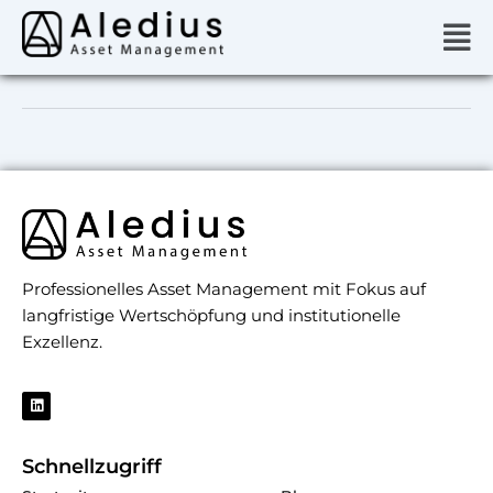
Zum
Men
Inhalt
springen
Professionelles Asset Management mit Fokus auf
langfristige Wertschöpfung und institutionelle
Exzellenz.
L
i
n
k
e
Schnellzugriff
d
i