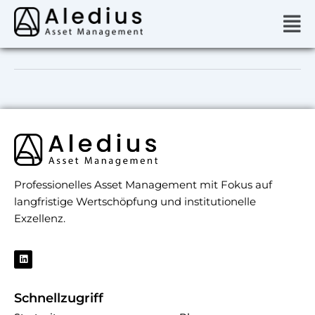
Zum
Men
Inhalt
springen
Professionelles Asset Management mit Fokus auf
langfristige Wertschöpfung und institutionelle
Exzellenz.
L
i
n
k
e
Schnellzugriff
d
i