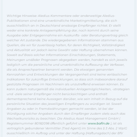
Wichtige Hinweise: Aledius Kommentare oder anderweitige Aledius-
Publikationen sind eine unverbindliche Marketingmitteilung, die sich
ausschließlich an in Deutschland ansässige Empfänger richtet. Er stellt
weder eine konkrete Anlageempfehlung dar, noch kommt durch seine
Ausgabe oder Entgegennahme ein Auskunfts- oder Beratungsvertrag gleich
welcher Art zustande. Die wiedergegebenen Informationen stammen aus
Quellen, die wir für zuverlässig halten, für deren Richtigkeit, Vollständigkeit
und Aktualität wir jedoch keine Gewähr oder Haftung übernehmen können.
Soweit auf Basis solcher Informationen Einschätzungen, Statements,
Meinungen und/oder Prognosen abgegeben werden, handelt es sich jeweils
lediglich um die persönliche und unverbindliche Auffassung der Verfasser,
die als Ansprechpartner benannt werden. Die etwaigen genannten
Kennzahlen und Entwicklungen der Vergangenheit sind keine verlässlichen
Indikatoren für zukünftige Entwicklungen, so dass sich insbesondere darauf
gestützte Prognosen im Nachhinein als unzutreffend erweisen können. Es
kann zudem naturgemäß die individuellen Anlagemöglichkeiten, -strategien
und -ziele seiner Empfänger nicht berücksichtigen und enthält
dementsprechend keine Aussagen darüber, wie sein Inhalt in Bezug auf die
persönliche Situation des jeweiligen Empfängers zu würdigen ist. Soweit
Angaben zu oder in Fremdwährungen gemacht werden, ist bei der
Würdigung solcher Angaben durch den Empfänger zudem stets auch das
Wechselkursrisiko zu beachten. Die Aledius Asset Management GmbH (
Registernummer 80182098 öffentlich geführt unter
www.bafin.de
), ist als
vertraglich gebundener Vermittler (Tied Agent) im Sinne des § 3 Abs. 2 WpIG
ausschließlich im Auftrag und unter der Haftung (Haftunsgdach) der BfV