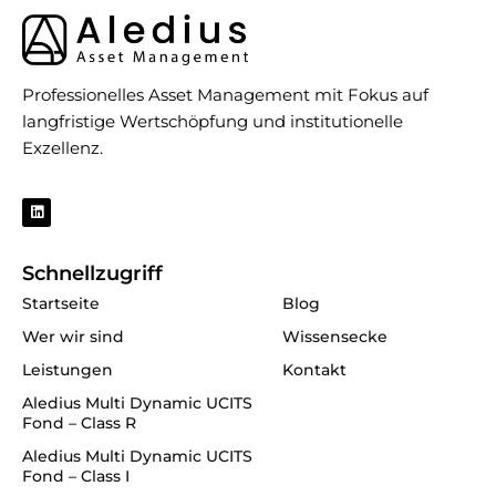
Professionelles Asset Management mit Fokus auf
langfristige Wertschöpfung und institutionelle
Exzellenz.
L
i
n
k
e
Schnellzugriff
d
i
Startseite
Blog
n
Wer wir sind
Wissensecke
Leistungen
Kontakt
Aledius Multi Dynamic UCITS
Fond – Class R
Aledius Multi Dynamic UCITS
Fond – Class I