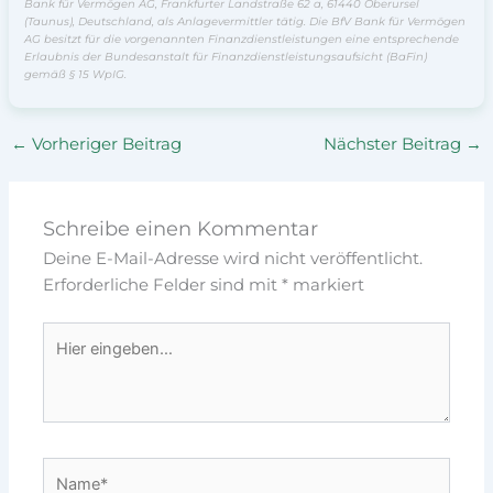
Bank für Vermögen AG, Frankfurter Landstraße 62 a, 61440 Oberursel
(Taunus), Deutschland, als Anlagevermittler tätig. Die BfV Bank für Vermögen
AG besitzt für die vorgenannten Finanzdienstleistungen eine entsprechende
Erlaubnis der Bundesanstalt für Finanzdienstleistungsaufsicht (BaFin)
gemäß § 15 WpIG.
←
Vorheriger Beitrag
Nächster Beitrag
→
Schreibe einen Kommentar
Deine E-Mail-Adresse wird nicht veröffentlicht.
Erforderliche Felder sind mit
*
markiert
Hier
eingeben…
Name*