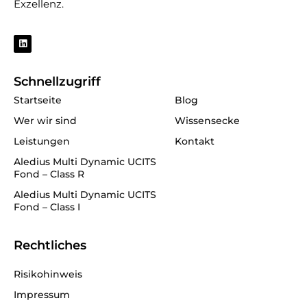
Exzellenz.
L
i
n
k
e
Schnellzugriff
d
i
Startseite
Blog
n
Wer wir sind
Wissensecke
Leistungen
Kontakt
Aledius Multi Dynamic UCITS
Fond – Class R
Aledius Multi Dynamic UCITS
Fond – Class I
Rechtliches
Risikohinweis
Impressum